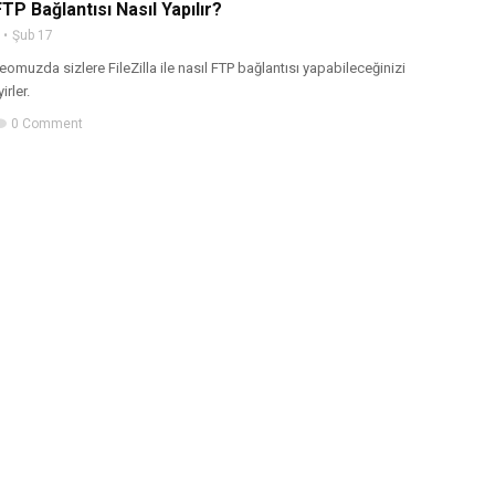
 FTP Bağlantısı Nasıl Yapılır?
Şub 17
omuzda sizlere FileZilla ile nasıl FTP bağlantısı yapabileceğinizi
irler.
0 Comment