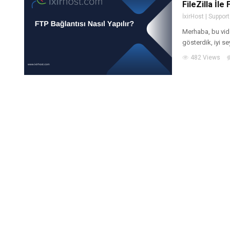
FileZilla İle
İxirHost | Support
Merhaba, bu vide
gösterdik, iyi sey
482 Views