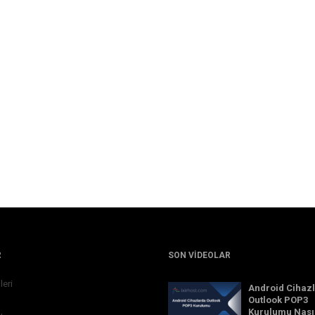
R
SON VIDEOLAR
leri
Android Cihaz
Outlook POP3
Kurulumu Nası