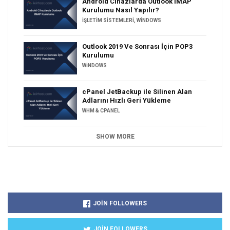
Android Cihazlarda Outlook IMAP
Kurulumu Nasıl Yapılır?
İŞLETIM SISTEMLERI
,
WINDOWS
Outlook 2019 Ve Sonrası İçin POP3
Kurulumu
WINDOWS
cPanel JetBackup ile Silinen Alan
Adlarını Hızlı Geri Yükleme
WHM & CPANEL
SHOW MORE
JOIN FOLLOWERS
JOIN FOLLOWERS