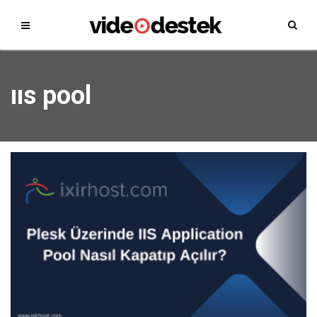
ııs pool