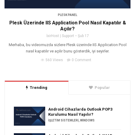
PLESK PANEL
Plesk Üzerinde IIS Application Pool Nasıl Kapatılır &
Açılır?
İxirHost | Support
Şub 17
Merhaba, bu videomuzda sizlere Plesk üzerinde IIS Application Pool
nasıl kapatılır ve açılır bunu gösterdik, iyi seyirler.
560 Views
0 Comment
Trending
Popular
Android Cihazlarda Outlook POP3
Kurulumu Nasıl Yapılır?
İŞLETIM SISTEMLERI
,
WINDOWS