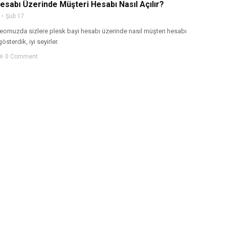
esabı Üzerinde Müşteri Hesabı Nasıl Açılır?
Şub 17
eomuzda sizlere plesk bayi hesabı üzerinde nasıl müşteri hesabı
österdik, iyi seyirler.
0 Comment