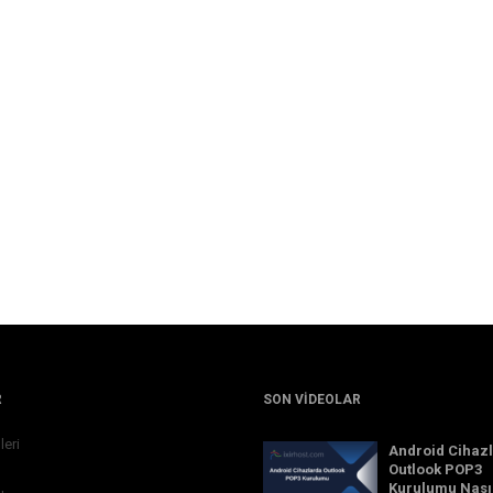
R
SON VIDEOLAR
leri
Android Cihaz
Outlook POP3
Kurulumu Nası