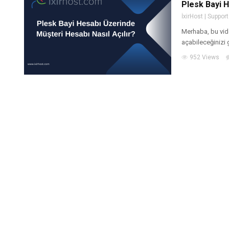
Plesk Bayi H
İxirHost | Support
Merhaba, bu vid
açabileceğinizi g
952 Views