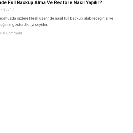
de Full Backup Alma Ve Restore Nasıl Yapılır?
Şub 17
omuzda sizlere Plesk üzerinde nasıl full backup alabileceğinizi ve
ğinizi gösterdik, iyi seyirler.
0 Comment