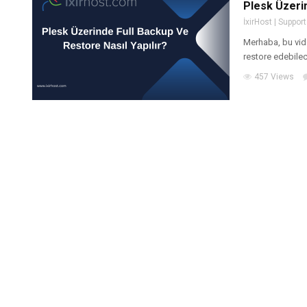
Plesk Üzerin
İxirHost | Support
Merhaba, bu vide
restore edebilece
457 Views