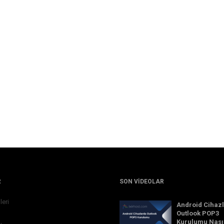
R
SON VIDEOLAR
leri
Android Cihaz
Outlook POP3
Kurulumu Nası