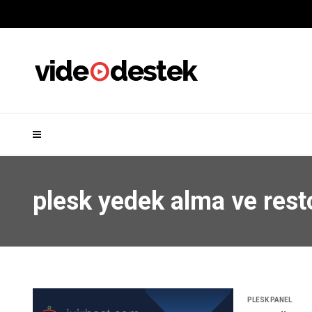
plesk yedek alma ve res
PLESK PANEL