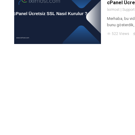
cPanel Ücret
İxirHost | Support
Merhaba, bu vide
bunu gösterdik, i
522 Views