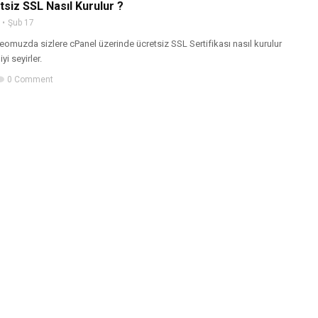
siz SSL Nasıl Kurulur ?
Şub 17
omuzda sizlere cPanel üzerinde ücretsiz SSL Sertifikası nasıl kurulur
yi seyirler.
0 Comment