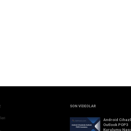
R
SON VIDEOLAR
leri
Android Cihaz
Outlook POP3
Kurulumu Nası