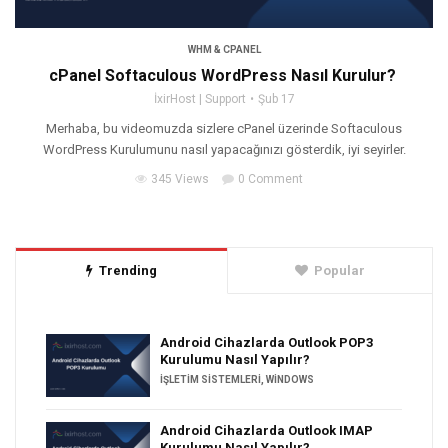
WHM & CPANEL
cPanel Softaculous WordPress Nasıl Kurulur?
İxirHost | Support
Şub 17
Merhaba, bu videomuzda sizlere cPanel üzerinde Softaculous
WordPress Kurulumunu nasıl yapacağınızı gösterdik, iyi seyirler.
345 Views
0 Comment
Trending
Popular
Android Cihazlarda Outlook POP3
Kurulumu Nasıl Yapılır?
İŞLETIM SISTEMLERI
,
WINDOWS
Android Cihazlarda Outlook IMAP
Kurulumu Nasıl Yapılır?