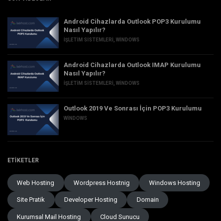
Android Cihazlarda Outlook POP3 Kurulumu
Nasıl Yapılır?
İŞLETIM SISTEMLERI
,
WINDOWS
Android Cihazlarda Outlook IMAP Kurulumu
Nasıl Yapılır?
İŞLETIM SISTEMLERI
,
WINDOWS
Outlook 2019 Ve Sonrası İçin POP3 Kurulumu
WINDOWS
ETIKETLER
Web Hosting
Wordpress Hostnig
Windows Hosting
Site Pratik
Developer Hosting
Domain
Kurumsal Mail Hosting
Cloud Sunucu