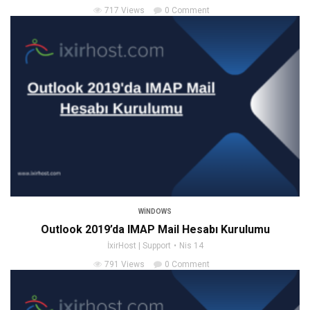
717 Views
0 Comment
WINDOWS
Outlook 2019’da IMAP Mail Hesabı Kurulumu
İxirHost | Support
Nis 14
791 Views
0 Comment