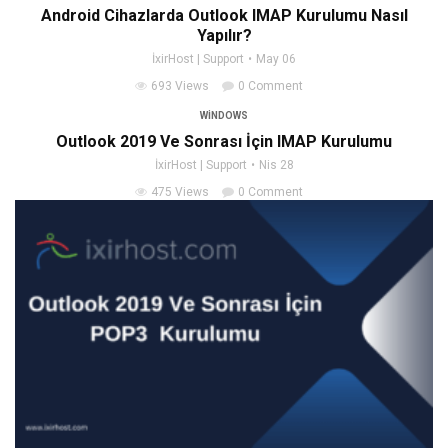
Android Cihazlarda Outlook IMAP Kurulumu Nasıl
Yapılır?
İxirHost | Support
May 06
693 Views
0 Comment
WINDOWS
Outlook 2019 Ve Sonrası İçin IMAP Kurulumu
İxirHost | Support
Nis 28
475 Views
0 Comment