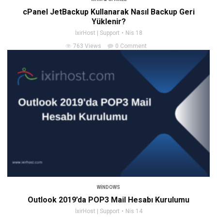
cPanel JetBackup Kullanarak Nasıl Backup Geri
Yüklenir?
İxirHost | Support
Nis 18
763 Views
0 Comment
WINDOWS
Outlook 2019’da POP3 Mail Hesabı Kurulumu
İxirHost | Support
Nis 14