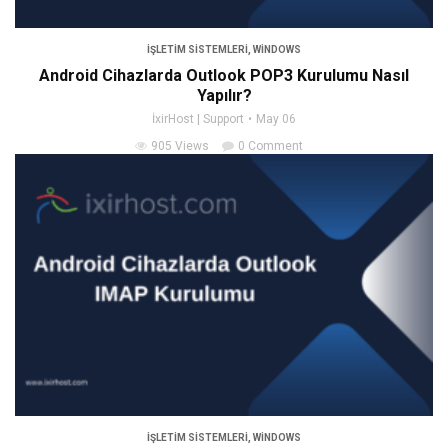
İŞLETIM SISTEMLERI
,
WINDOWS
Android Cihazlarda Outlook POP3 Kurulumu Nasıl
Yapılır?
İxirHost | Support
May 06
905 Views
0 Comment
İŞLETIM SISTEMLERI
,
WINDOWS