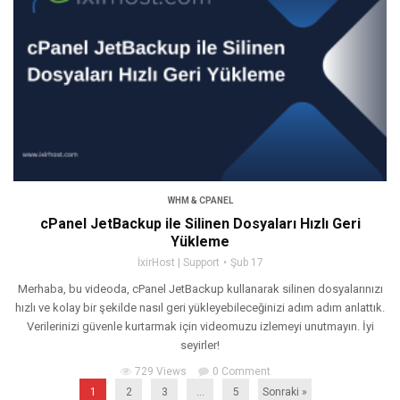
WHM & CPANEL
cPanel JetBackup ile Silinen Dosyaları Hızlı Geri
Yükleme
İxirHost | Support
Şub 17
Merhaba, bu videoda, cPanel JetBackup kullanarak silinen dosyalarınızı
hızlı ve kolay bir şekilde nasıl geri yükleyebileceğinizi adım adım anlattık.
Verilerinizi güvenle kurtarmak için videomuzu izlemeyi unutmayın. İyi
seyirler!
729 Views
0 Comment
1
2
3
…
5
Sonraki »