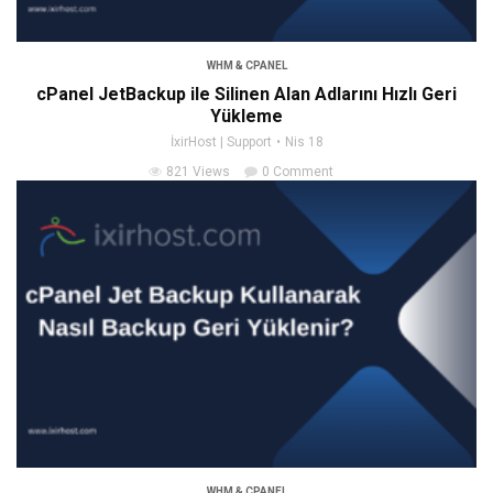
WHM & CPANEL
cPanel JetBackup ile Silinen Alan Adlarını Hızlı Geri
Yükleme
İxirHost | Support
Nis 18
821 Views
0 Comment
WHM & CPANEL