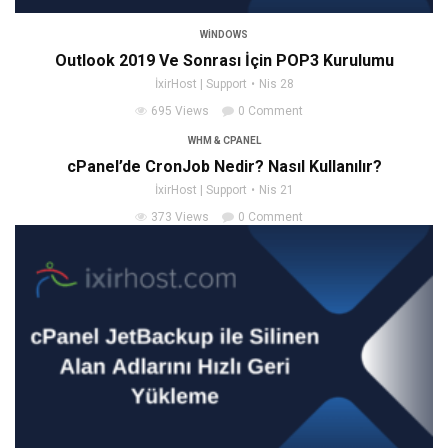
WINDOWS
Outlook 2019 Ve Sonrası İçin POP3 Kurulumu
İxirHost | Support
Nis 28
695 Views
0 Comment
WHM & CPANEL
cPanel’de CronJob Nedir? Nasıl Kullanılır?
İxirHost | Support
Nis 21
373 Views
0 Comment