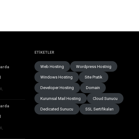
ETIKETLER
Web Hosting
Wordpress Hostnig
larda
Windows Hosting
Site Pratik
l
Developer Hosting
Domain
RI
,
Kurumsal Mail Hosting
Cloud Sunucu
larda
Dedicated Sunucu
SSL Sertifikaları
l
RI
,