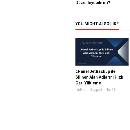
Düzenleyebilirim?
YOU MIGHT ALSO LIKE
cPanel JetBackup ile
Silinen Alan Adlarını Hızlı
Geri Yükleme
İxirHost | Support
Nis 18