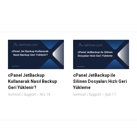
cPanel JetBackup
cPanel JetBackup ile
Kullanarak Nasıl Backup
Silinen Dosyaları Hızlı Geri
Geri Yüklenir?
Yükleme
İxirHost | Support
Nis 18
İxirHost | Support
Şub 17