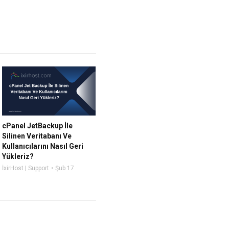
cPanel JetBackup İle
Silinen Veritabanı Ve
Kullanıcılarını Nasıl Geri
Yükleriz?
İxirHost | Support
Şub 17