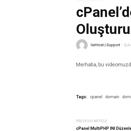
cPanel’
Oluşturu
İxirHost | Support
Şub
Merhaba, bu videomuzda s
Tags:
cpanel
domain
doma
PREVIOUS ARTICLE
cPanel MultiPHP INI Düzenley