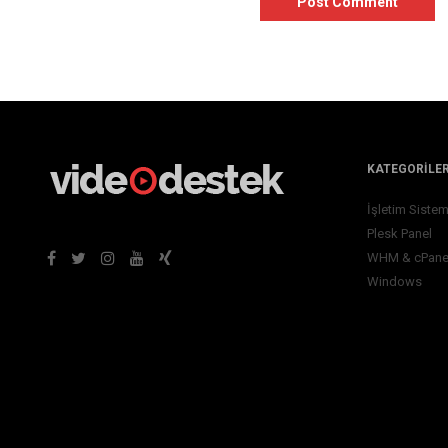
KATEGORILE
İşletim Sistem
Plesk Panel
WHM & cPane
Windows