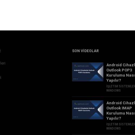
R
SON VIDEOLAR
leri
Android Cihaz
Outlook POP3
Kurulumu Nası
l
Yapılır?
İŞLETIM SISTEMLE
WINDOWS
Android Cihaz
Outlook IMAP
Kurulumu Nası
Yapılır?
İŞLETIM SISTEMLE
WINDOWS