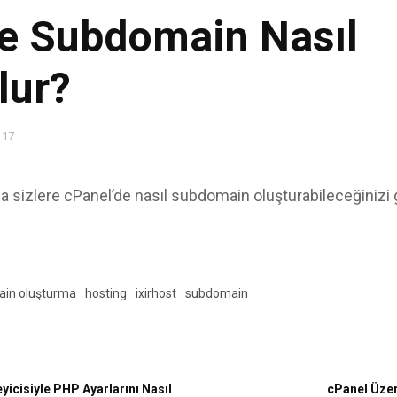
de Subdomain Nasıl
lur?
 17
izlere cPanel’de nasıl subdomain oluşturabileceğinizi gös
in oluşturma
hosting
ixirhost
subdomain
icisiyle PHP Ayarlarını Nasıl
cPanel Üzer